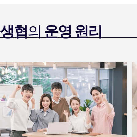
생협
의
운영 원리