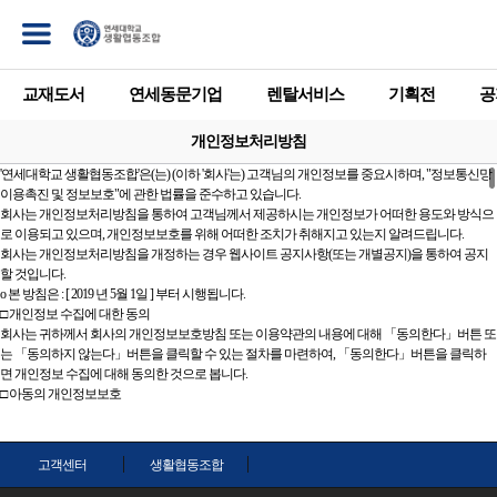
교재도서
연세동문기업
렌탈서비스
기획전
공
개인정보처리방침
'연세대학교 생활협동조합'은(는) (이하 '회사'는) 고객님의 개인정보를 중요시하며, "정보통신망
이용촉진 및 정보보호"에 관한 법률을 준수하고 있습니다.
회사는 개인정보처리방침을 통하여 고객님께서 제공하시는 개인정보가 어떠한 용도와 방식으
로 이용되고 있으며, 개인정보보호를 위해 어떠한 조치가 취해지고 있는지 알려드립니다.
회사는 개인정보처리방침을 개정하는 경우 웹사이트 공지사항(또는 개별공지)을 통하여 공지
할 것입니다.
ο 본 방침은 : [ 2019 년 5월 1일 ] 부터 시행됩니다.
□ 개인정보 수집에 대한 동의
회사는 귀하께서 회사의 개인정보보호방침 또는 이용약관의 내용에 대해 「동의한다」버튼 또
는 「동의하지 않는다」버튼을 클릭할 수 있는 절차를 마련하여, 「동의한다」버튼을 클릭하
면 개인정보 수집에 대해 동의한 것으로 봅니다.
□ 아동의 개인정보보호
ο 회사는 만14세 미만 아동의 개인정보를 수집하는 경우 법정대리인의 동의를 받습니다.
ο 만14세 미만 아동의 법정대리인은 아동의 개인정보의 열람, 정정, 동의철회를 요청할 수 있으
며, 이러한 요청이 있을 경우 회사는 지체없이 필요한 조치를 취합니다.
고객센터
생활협동조합
□ 수집하는 개인정보의 항목
회사는 회원가입, 상담, 서비스 신청 등등을 위해 아래와 같은 개인정보를 수집하고 있습니다.