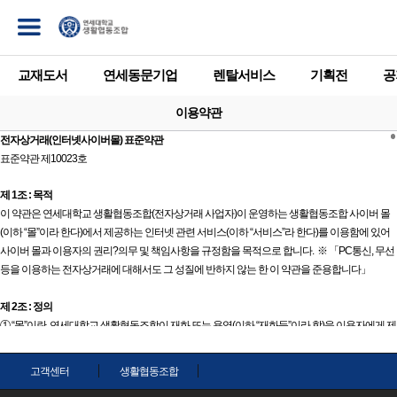
교재도서
연세동문기업
렌탈서비스
기획전
공
이용약관
전자상거래(인터넷사이버몰) 표준약관
표준약관 제10023호
제 1조 : 목적
이 약관은 연세대학교 생활협동조합(전자상거래 사업자)이 운영하는 생활협동조합 사이버 몰
(이하 “몰”이라 한다)에서 제공하는 인터넷 관련 서비스(이하 “서비스”라 한다)를 이용함에 있어
사이버 몰과 이용자의 권리?의무 및 책임사항을 규정함을 목적으로 합니다.
※ 「PC통신, 무선
등을 이용하는 전자상거래에 대해서도 그 성질에 반하지 않는 한 이 약관을 준용합니다」
제 2조 : 정의
① “몰”이란 연세대학교 생활협동조합이 재화 또는 용역(이하 “재화등”이라 함)을 이용자에게 제
공하기 위하여 컴퓨터등 정보통신설비를 이용하여 재화등을 거래할 수 있도록 설정한 가상의
영업장을 말하며, 아울러 사이버몰을 운영하는 사업자의 의미로도 사용합니다.
고객센터
생활협동조합
② “이용자”란 “몰”에 접속하여 이 약관에 따라 “몰”이 제공하는 서비스를 받는 회원 및 비회원을