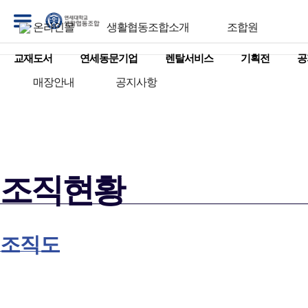
온라인몰
생활협동조합소개
조합원
교재도서
연세동문기업
렌탈서비스
기획전
공
매장안내
공지사항
조직현황
조직도